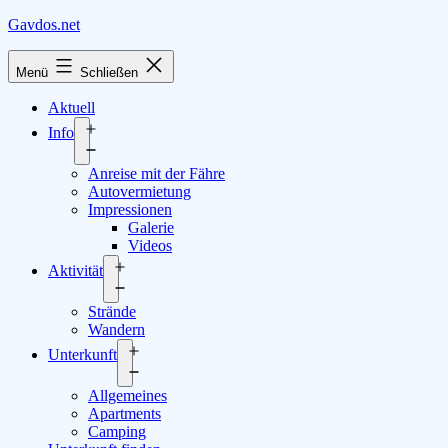
Zum
Gavdos.net
Inhalt
springen
Menü
Schließen
Aktuell
Info
Menü
Anreise mit der Fähre
öffnen
Autovermietung
Impressionen
Galerie
Videos
Aktivität
Menü
Strände
öffnen
Wandern
Unterkunft
Menü
Allgemeines
öffnen
Apartments
Camping