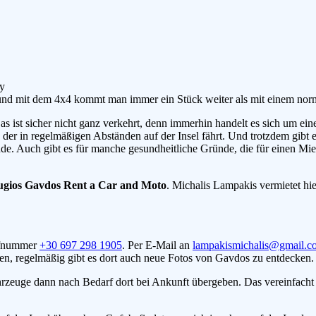
 und mit dem 4x4 kommt man immer ein Stück weiter als mit einem nor
s ist sicher nicht ganz verkehrt, denn immerhin handelt es sich um ei
er in regelmäßigen Abständen auf der Insel fährt. Und trotzdem gibt 
ründe. Auch gibt es für manche gesundheitliche Gründe, die für einen 
gios Gavdos Rent a Car and Moto
. Michalis Lampakis vermietet hi
ufnummer
+30 697 298 1905
. Per E-Mail an
lampakismichalis@gmail.c
en, regelmäßig gibt es dort auch neue Fotos von Gavdos zu entdecken.
ahrzeuge dann nach Bedarf dort bei Ankunft übergeben. Das vereinfac