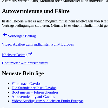
Alternativ werden Auto, Motorrad oder Motorroller auch individuell au
Autovermietung und Fähre
In der Theorie wäre es auch möglich mit seinem Mietwagen von Kre
Vertragsbedingungen studieren. Oftmals ist es einem nämlich nicht ges
Beitragsnavigation
Vorheriger Beitrag
Video: Ausflug zum südlichsten Punkt Europas
Nächster Beitrag
Boot mieten – führerscheinfrei
Neueste Beiträge
Fähre nach Gavdos
Die Strände der Insel Gavdos
Boot mieten – führerscheinfrei
Autovermietung auf Gavdos
Video: Ausflug zum südlichsten Punkt Europas