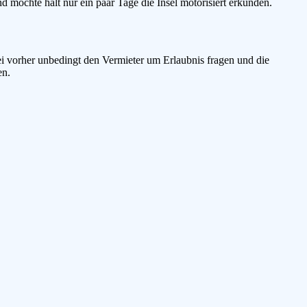
d möchte halt nur ein paar Tage die Insel motorisiert erkunden.
ei vorher unbedingt den Vermieter um Erlaubnis fragen und die
en.